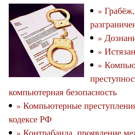
» Грабёж,
разграниче
» Дознан
» Истяза
» Компью
преступнос
компьютерная безопасность
» Компьютерные преступления
кодексе РФ
» Контрабанда, проявление м