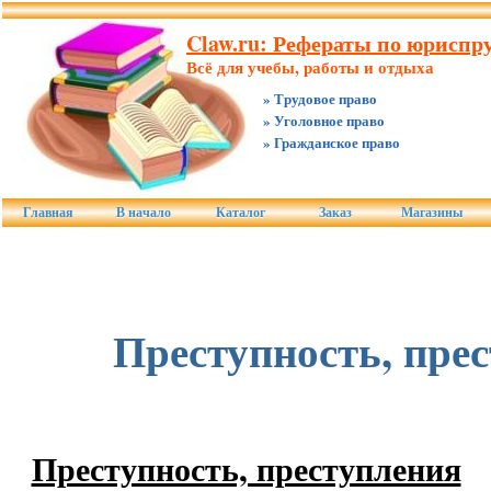
Claw.ru: Рефераты по юриспру
Всё для учебы, работы и отдыха
» Трудовое право
» Уголовное право
» Гражданское право
Главная
В начало
Каталог
Заказ
Магазины
Преступность, пре
Преступность, преступления